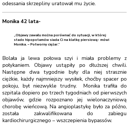
odessania skrzepliny uratował mu życie.
Monika 42 lata-
„Objawy zawału można porównać do sytuacji, w której
stado hipopotamów siada Ci na klatkę piersiową- mówi
Monika. – Potworny ciężar.”
Bolała ja lewa połowa szyi i miała problemy z
połykaniem. Objawy ustąpiły po dłuższej chwili.
Następne dwa tygodnie były dla niej strasznie
ciężkie, każdy najmniejszy wysiłek, choćby spacer po
pokoju, był niezwykle trudny. Monika trafiła do
szpitala dopiero po trzech tygodniach od pierwszych
objawów, gdzie rozpoznano jej wielonaczyniową
chorobę wieńcową. Na angioplastykę było za późno,
została zakwalifikowana do zabiegu
kardiochirurgicznego – wszczepienia bypassów.