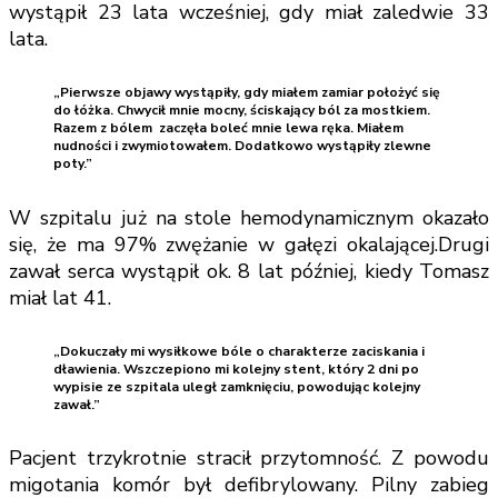
wystąpił 23 lata wcześniej, gdy miał zaledwie 33
lata.
„Pierwsze objawy wystąpiły, gdy miałem zamiar położyć się
do łóżka. Chwycił mnie mocny, ściskający ból za mostkiem.
Razem z bólem zaczęła boleć mnie lewa ręka. Miałem
nudności i zwymiotowałem. Dodatkowo wystąpiły zlewne
poty.”
W szpitalu już na stole hemodynamicznym okazało
się, że ma 97% zwężanie w gałęzi okalającej.Drugi
zawał serca wystąpił ok. 8 lat później, kiedy Tomasz
miał lat 41.
„Dokuczały mi wysiłkowe bóle o charakterze zaciskania i
dławienia. Wszczepiono mi kolejny stent, który 2 dni po
wypisie ze szpitala uległ zamknięciu, powodując kolejny
zawał.”
Pacjent trzykrotnie stracił przytomność. Z powodu
migotania komór był defibrylowany. Pilny zabieg