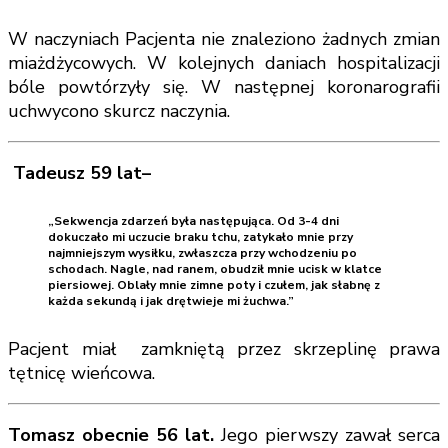
W naczyniach Pacjenta nie znaleziono żadnych zmian
miażdżycowych. W kolejnych daniach hospitalizacji
bóle powtórzyły się. W następnej koronarografii
uchwycono skurcz naczynia.
Tadeusz 59 lat–
„Sekwencja zdarzeń była następująca. Od 3-4 dni
dokuczało mi uczucie braku tchu, zatykało mnie przy
najmniejszym wysiłku, zwłaszcza przy wchodzeniu po
schodach. Nagle, nad ranem, obudził mnie ucisk w klatce
piersiowej. Oblały mnie zimne poty i czułem, jak słabnę z
każda sekundą i jak drętwieje mi żuchwa.”
Pacjent miał zamkniętą przez skrzeplinę prawa
tętnicę wieńcowa.
Tomasz obecnie 56 lat.
Jego pierwszy zawał serca