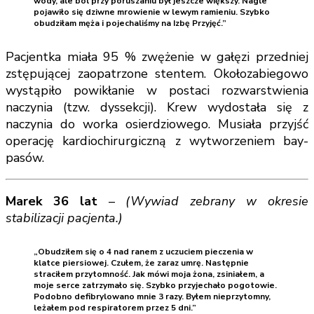
wody, ale ból przy poruszaniu był jeszcze większy. Nagle
pojawiło się dziwne mrowienie w lewym ramieniu. Szybko
obudziłam męża i pojechaliśmy na Izbę Przyjęć.”
Pacjentka miała 95 % zwężenie w gałęzi przedniej
zstępującej zaopatrzone stentem. Okołozabiegowo
wystąpiło powikłanie w postaci rozwarstwienia
naczynia (tzw. dyssekcji). Krew wydostała się z
naczynia do worka osierdziowego. Musiała przyjść
operację kardiochirurgiczną z wytworzeniem bay-
pasów.
Marek 36 lat
–
(Wywiad zebrany w okresie
stabilizacji pacjenta.)
„Obudziłem się o 4 nad ranem z uczuciem pieczenia w
klatce piersiowej. Czułem, że zaraz umrę. Następnie
straciłem przytomność. Jak mówi moja żona, zsiniałem, a
moje serce zatrzymało się. Szybko przyjechało pogotowie.
Podobno defibrylowano mnie 3 razy. Byłem nieprzytomny,
leżałem pod respiratorem przez 5 dni.”