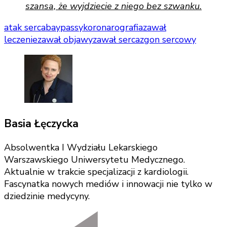
szansa, że wyjdziecie z niego bez szwanku.
atak serca
baypassy
koronarografia
zawał
leczenie
zawał objawy
zawał serca
zgon sercowy
Basia Łęczycka
Absolwentka I Wydziału Lekarskiego
Warszawskiego Uniwersytetu Medycznego.
Aktualnie w trakcie specjalizacji z kardiologii.
Fascynatka nowych mediów i innowacji nie tylko w
dziedzinie medycyny.