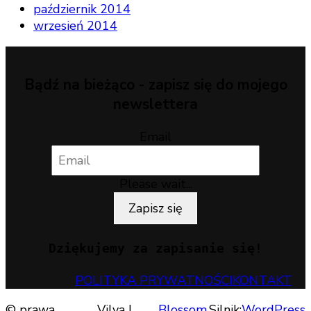
październik 2014
wrzesień 2014
Bądź na bieżąco - zapisz się do mojego
newslettera
Email
Please wait...
Zapisz się
Dziękujemy za zapisanie się!
POLITYKA PRYWATNOŚCI
KONTAKT
© prawa
Vilva |
Blossom
.Silnik:
WordPress