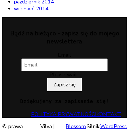
październik 2014
wrzesień 2014
Bądź na bieżąco - zapisz się do mojego
newslettera
Email
Please wait...
Zapisz się
Dziękujemy za zapisanie się!
POLITYKA PRYWATNOŚCI
KONTAKT
© prawa
Vilva |
Blossom
.Silnik:
WordPress