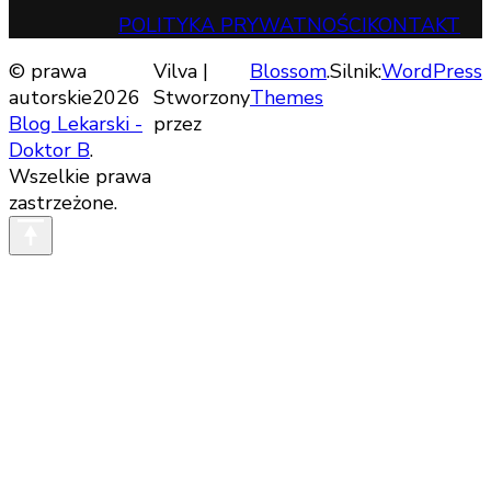
POLITYKA PRYWATNOŚCI
KONTAKT
© prawa
Vilva |
Blossom
.Silnik:
WordPress
autorskie2026
Stworzony
Themes
Blog Lekarski -
przez
Doktor B
.
Wszelkie prawa
zastrzeżone.