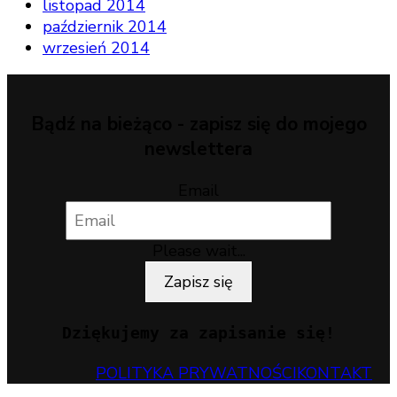
listopad 2014
październik 2014
wrzesień 2014
Bądź na bieżąco - zapisz się do mojego
newslettera
Email
Please wait...
Zapisz się
Dziękujemy za zapisanie się!
POLITYKA PRYWATNOŚCI
KONTAKT