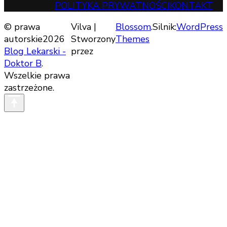
POLITYKA PRYWATNOŚCI
KONTAKT
© prawa
Vilva |
Blossom
.Silnik:
WordPress
autorskie2026
Stworzony
Themes
Blog Lekarski -
przez
Doktor B
.
Wszelkie prawa
zastrzeżone.