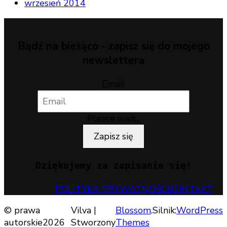
wrzesień 2014
Bądź na bieżąco - zapisz się do mojego
newslettera
Email
Please wait...
Zapisz się
Dziękujemy za zapisanie się!
POLITYKA PRYWATNOŚCI
KONTAKT
© prawa
Vilva |
Blossom
.Silnik:
WordPress
autorskie2026
Stworzony
Themes