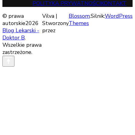
POLITYKA PRYWATNOŚCI
KONTAKT
© prawa
Vilva |
Blossom
.Silnik:
WordPress
autorskie2026
Stworzony
Themes
Blog Lekarski -
przez
Doktor B
.
Wszelkie prawa
zastrzeżone.