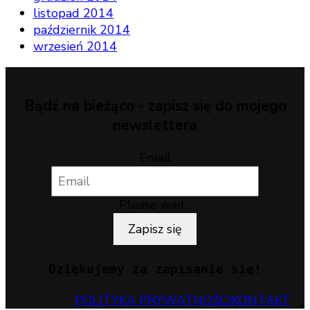
listopad 2014
październik 2014
wrzesień 2014
Bądź na bieżąco - zapisz się do mojego
newslettera
Email
Please wait...
Zapisz się
Dziękujemy za zapisanie się!
POLITYKA PRYWATNOŚCI
KONTAKT