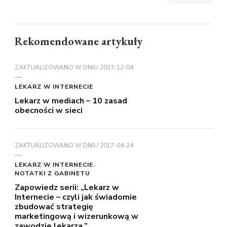
Rekomendowane artykuły
ZAKTUALIZOWANO W DNIU
2023-12-04
LEKARZ W INTERNECIE
Lekarz w mediach – 10 zasad
obecności w sieci
ZAKTUALIZOWANO W DNIU
2017-04-24
LEKARZ W INTERNECIE
NOTATKI Z GABINETU
Zapowiedz serii: „Lekarz w
Internecie – czyli jak świadomie
zbudować strategię
marketingową i wizerunkową w
zawodzie lekarza.”