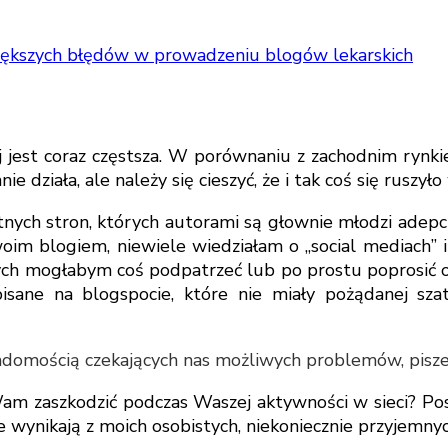
iększych błędów w prowadzeniu blogów lekarskich
j jest coraz częstsza. W porównaniu z zachodnim rynki
e działa, ale należy się cieszyć, że i tak coś się ruszy
ych stron, których autorami są głownie młodzi adepci s
im blogiem, niewiele wiedziałam o „social mediach” i 
ch mogłabym coś podpatrzeć lub po prostu poprosić o
isane na blogspocie, które nie miały pożądanej szat
adomością czekających nas możliwych problemów, pisze s
 zaszkodzić podczas Waszej aktywności w sieci? Posta
ne wynikają z moich osobistych, niekoniecznie przyjemn