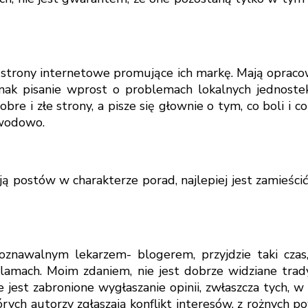
 strony internetowe promujące ich markę. Mają oprac
ednak pisanie wprost o problemach lokalnych jedno
 i złe strony, a pisze się głownie o tym, co boli i c
awodowo.
 postów w charakterze porad, najlepiej jest zamieścić
poznawalnym lekarzem- blogerem, przyjdzie taki cza
amach. Moim zdaniem, nie jest dobrze widziane trad
jest zabronione wygłaszanie opinii, zwłaszcza tych, w
órych autorzy zgłaszają konflikt interesów, z rożnych 