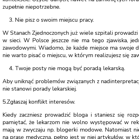
zupełnie niepotrzebne.
Nie pisz o swoim miejscu pracy.
W Stanach Zjednoczonych już wiele szpitali prowadzi
w sieci. W Polsce jeszcze nie ma tego zjawiska, j
zawodowymi. Wiadomo, że każde miejsce ma swoje dobre
nie warto pisać o miejscu, w którym realizujesz się z
Twoje posty nie mogą być poradą lekarską.
Aby uniknąć problemów związanych z nadinterpretacją
nie stanowi porady lekarskiej.
5.Zgłaszaj konflikt interesów.
Kiedy zaczniesz prowadzić bloga i staniesz się roz
pamiętać, że lekarzom nie wolno występować w rekl
mają w zwyczaju np. blogerki modowe. Natomiast nie 
na prasę medyczną, pełno jest w niej artykułów, w kt