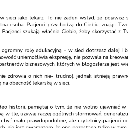
w sieci jako lekarz. To nie żaden wstyd, że pojawisz s
etna osoba. Pacjenci przychodzą do Ciebie, znając Two
Pacjenci szukają właśnie Ciebie, żeby skorzystać z Tw
a ogromny rolę edukacyjną – w sieci dotrzesz dalej i
imowość uniemożliwia ekspresję, nie pozwala na kreowan
partnerów biznesowych, których w blogosferze jest wie
onie zdrowia o nich nie- trudno), jednak istnieją praw
 na obecność lekarską w sieci.
video historii, pamiętaj o tym, że nie wolno ujawniać 
 w tle, używaj raczej ogólnych sformowań, generalizuj.
o być mało prawdopodobne, ale czytelnicy-pacjenci o
ch, nie jest gwarantem, że one pozostaną tylko w tym 