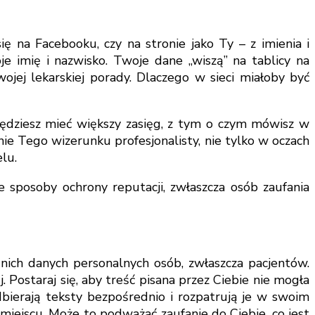
ię na Facebooku, czy na stronie jako Ty – z imienia i
je imię i nazwisko. Twoje dane „wiszą” na tablicy na
ojej lekarskiej porady. Dlaczego w sieci miałoby być
 będziesz mieć większy zasięg, z tym o czym mówisz w
ie Tego wizerunku profesjonalisty, nie tylko w oczach
lu.
ne sposoby ochrony reputacji, zwłaszcza osób zaufania
w nich danych personalnych osób, zwłaszcza pacjentów.
 Postaraj się, aby treść pisana przez Ciebie nie mogła
dbierają teksty bezpośrednio i rozpatrują je w swoim
miejscu. Może to podważać zaufanie do Ciebie, co jest