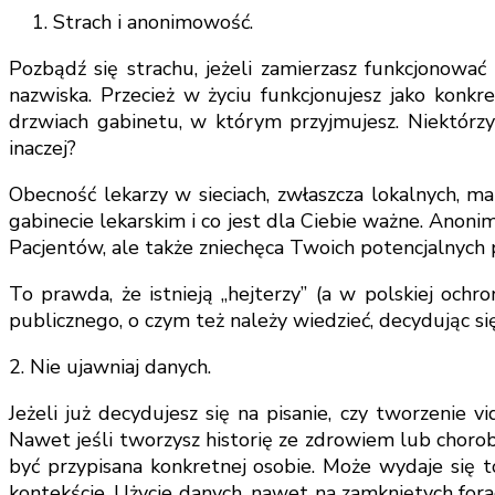
Strach i anonimowość.
Pozbądź się strachu, jeżeli zamierzasz funkcjonować 
nazwiska. Przecież w życiu funkcjonujesz jako konkr
drzwiach gabinetu, w którym przyjmujesz. Niektórzy 
inaczej?
Obecność lekarzy w sieciach, zwłaszcza lokalnych, m
gabinecie lekarskim i co jest dla Ciebie ważne. Anon
Pacjentów, ale także zniechęca Twoich potencjalnych 
To prawda, że istnieją „hejterzy” (a w polskiej ochr
publicznego, o czym też należy wiedzieć, decydując się
2. Nie ujawniaj danych.
Jeżeli już decydujesz się na pisanie, czy tworzenie 
Nawet jeśli tworzysz historię ze zdrowiem lub chorobą
być przypisana konkretnej osobie. Może wydaje się t
kontekście. Użycie danych, nawet na zamkniętych fora