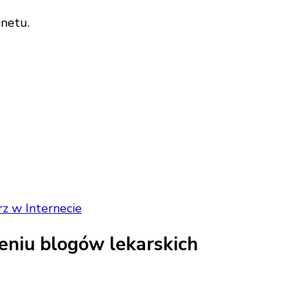
inetu.
rz w Internecie
niu blogów lekarskich