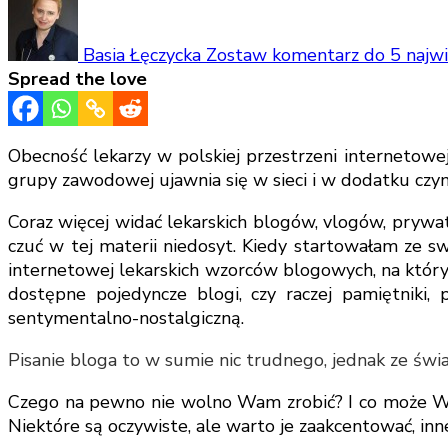
Basia Łęczycka
Zostaw komentarz
do 5 najw
Spread the love
Obecność lekarzy w polskiej przestrzeni internetowe
grupy zawodowej ujawnia się w sieci i w dodatku czynni
Coraz więcej widać lekarskich blogów, vlogów, prywatn
czuć w tej materii niedosyt. Kiedy startowałam ze swo
internetowej lekarskich wzorców blogowych, na który
dostępne pojedyncze blogi, czy raczej pamiętniki, p
sentymentalno-nostalgiczną.
Pisanie bloga to w sumie nic trudnego, jednak ze świ
Czego na pewno nie wolno Wam zrobić? I co może Wam
Niektóre są oczywiste, ale warto je zaakcentować, in