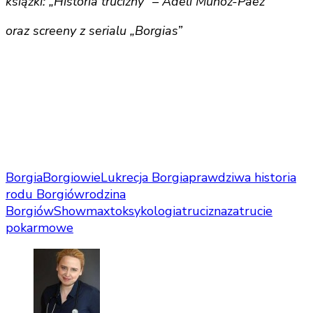
książki: „Historia trucizny” – Adeli Munoz-Paez
oraz screeny z serialu „Borgias”
Borgia
Borgiowie
Lukrecja Borgia
prawdziwa historia
rodu Borgiów
rodzina
Borgiów
Showmax
toksykologia
trucizna
zatrucie
pokarmowe