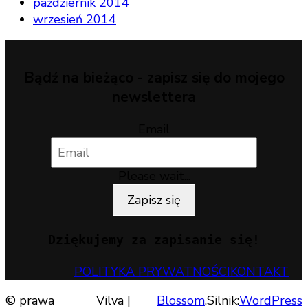
październik 2014
wrzesień 2014
Bądź na bieżąco - zapisz się do mojego
newslettera
Email
Please wait...
Zapisz się
Dziękujemy za zapisanie się!
POLITYKA PRYWATNOŚCI
KONTAKT
© prawa
Vilva |
Blossom
.Silnik:
WordPress