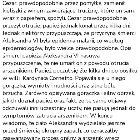
Cezar, prawdopodobnie przez pomyłkę, zamienił
kieliszki z winem zawierające truciznę, które on sam,
wraz z papieżem, spożyli. Cezar prawdopodobnie
przeżył otrucie, papież jednak konał przez kilka dni.
Jednak niektórzy przypuszczają, że przyczyną śmierci
Aleksandra VI była epidemia malarii, co według
epidemiologów, było wielce prawdopodobne. Opis
śmierci papieża Aleksandra VI nasuwa
przypuszczenie, że nie umarł on z powodu otrucia
arszenikiem. Papież poczuł się źle kilka dni po posiłku
w willi Kardynała Cornetto. Pojawiła się u niego
gorączka, wymioty i nudności oraz silne bóle
brzucha. Zarówno opisywana gorączka i silny obrzęk,
jakich doznał papież oraz fakt, że te same objawy
odczuwali inni uczestnicy uczty, nie pasują jednak do
symptomów zatrucia arszenikiem. W końcu
wiadomo, że ciało Aleksandra wydzielało jeszcze
przed śmiercią okropny zapach, co oznaczałby
zaawansowany proces gnilny, a arszenik wręcz