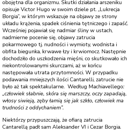
obojętna dla organizmu. Skutki działania arszeniku
opisuje Victor Hugo w swoim dziele pt. „Lukrecja
Borgia”, w którym wskazuje na objawy ze strony
układu krążenia, spadek ciśnienia tętniczego i zapaść.
Wcześniej pojawiał się nadmiar śliny w ustach,
nadmierne pocenie się, objawy zatrucia
pokarmowego tj. nudności i wymioty, wodnista i
obfita biegunka, krwawe łzy i krwiomocz. Następnie
dochodziło do uszkodzenia mięśni, co skutkowało ich
niekontrolowanymi skurczami, aż w końcu
następowała utrata przytomności. W przypadku
podawania mniejszych ilości Cantarelli, zatrucie nie
było aż tak spektakularne. Według Machiavellego
:
„człowiek słabnie, skóra się marszczy, oczy zapadają,
włosy siwieją, zęby łamią się jak szkło, człowiek ma
trudności z oddychaniem”.
Niektórzy przypuszczają, że ofiarą zatrucia
Cantarellą padł sam Aleksander VI i Cezar Borgia.