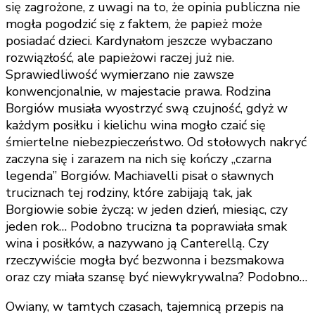
się zagrożone, z uwagi na to, że opinia publiczna nie
mogła pogodzić się z faktem, że papież może
posiadać dzieci. Kardynałom jeszcze wybaczano
rozwiązłość, ale papieżowi raczej już nie.
Sprawiedliwość wymierzano nie zawsze
konwencjonalnie, w majestacie prawa. Rodzina
Borgiów musiała wyostrzyć swą czujność, gdyż w
każdym posiłku i kielichu wina mogło czaić się
śmiertelne niebezpieczeństwo. Od stołowych nakryć
zaczyna się i zarazem na nich się kończy „czarna
legenda” Borgiów. Machiavelli pisał o sławnych
truciznach tej rodziny, które zabijają tak, jak
Borgiowie sobie życzą: w jeden dzień, miesiąc, czy
jeden rok… Podobno trucizna ta poprawiała smak
wina i posiłków, a nazywano ją Canterellą. Czy
rzeczywiście mogła być bezwonna i bezsmakowa
oraz czy miała szansę być niewykrywalna? Podobno…
Owiany, w tamtych czasach, tajemnicą przepis na