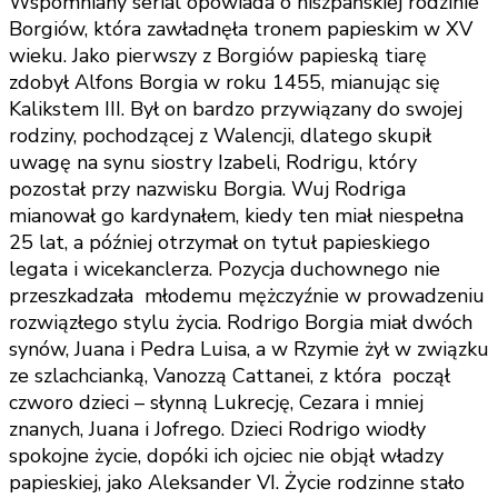
Wspomniany serial opowiada o hiszpańskiej rodzinie
Borgiów, która zawładnęła tronem papieskim w XV
wieku. Jako pierwszy z Borgiów papieską tiarę
zdobył Alfons Borgia w roku 1455, mianując się
Kalikstem III. Był on bardzo przywiązany do swojej
rodziny, pochodzącej z Walencji, dlatego skupił
uwagę na synu siostry Izabeli, Rodrigu, który
pozostał przy nazwisku Borgia. Wuj Rodriga
mianował go kardynałem, kiedy ten miał niespełna
25 lat, a później otrzymał on tytuł papieskiego
legata i wicekanclerza. Pozycja duchownego nie
przeszkadzała młodemu mężczyźnie w prowadzeniu
rozwiązłego stylu życia. Rodrigo Borgia miał dwóch
synów, Juana i Pedra Luisa, a w Rzymie żył w związku
ze szlachcianką, Vanozzą Cattanei, z która począł
czworo dzieci – słynną Lukrecję, Cezara i mniej
znanych, Juana i Jofrego. Dzieci Rodrigo wiodły
spokojne życie, dopóki ich ojciec nie objął władzy
papieskiej, jako Aleksander VI. Życie rodzinne stało