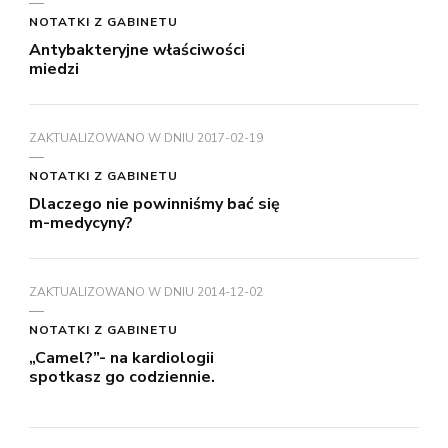
NOTATKI Z GABINETU
Antybakteryjne właściwości
miedzi
ZAKTUALIZOWANO W DNIU
2017-02-19
NOTATKI Z GABINETU
Dlaczego nie powinniśmy bać się
m-medycyny?
ZAKTUALIZOWANO W DNIU
2014-12-02
NOTATKI Z GABINETU
„Camel?”- na kardiologii
spotkasz go codziennie.