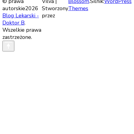
© prawa
Vilva |
Blossom
.Silnik:
WordPress
autorskie2026
Stworzony
Themes
Blog Lekarski -
przez
Doktor B
.
Wszelkie prawa
zastrzeżone.