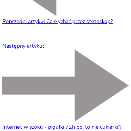
Poprzedni artykuł
Co słychać przez stetoskop?
Następny artykuł
Internet w szoku - pigułki 72h po, to nie cukierki!?