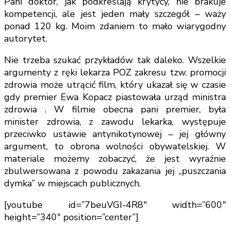
Pani doktor, jak podkreślają krytycy, nie brakuje
kompetencji, ale jest jeden mały szczegół – waży
ponad 120 kg. Moim zdaniem to mało wiarygodny
autorytet.
Nie trzeba szukać przykładów tak daleko. Wszelkie
argumenty z ręki lekarza POZ zakresu tzw. promocji
zdrowia może utrącić film, który ukazał się w czasie
gdy premier Ewa Kopacz piastowała urząd ministra
zdrowia . W filmie obecna pani premier, była
minister zdrowia, z zawodu lekarka, występuje
przeciwko ustawie antynikotynowej – jej główny
argument, to obrona wolności obywatelskiej. W
materiale możemy zobaczyć, że jest wyraźnie
zbulwersowana z powodu zakazania jej „puszczania
dymka” w miejscach publicznych.
[youtube id=”7beuVGI-4R8″ width=”600″
height=”340″ position=”center”]