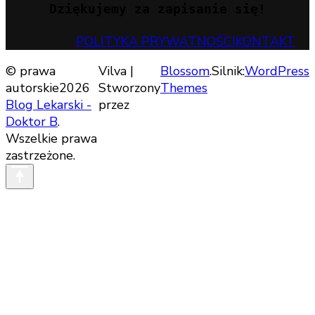
Dziękujemy za zapisanie się!
POLITYKA PRYWATNOŚCI
KONTAKT
© prawa
Vilva |
Blossom
.Silnik:
WordPress
autorskie2026
Stworzony
Themes
Blog Lekarski -
przez
Doktor B
.
Wszelkie prawa
zastrzeżone.