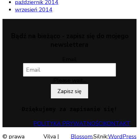
październik 2014
wrzesień 2014
Bądź na bieżąco - zapisz się do mojego
newslettera
Email
Please wait...
Zapisz się
Dziękujemy za zapisanie się!
POLITYKA PRYWATNOŚCI
KONTAKT
© prawa
Vilva |
Blossom
.Silnik:
WordPress