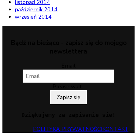
listopad 2014
październik 2014
wrzesień 2014
Bądź na bieżąco - zapisz się do mojego
newslettera
Email
Please wait...
Zapisz się
Dziękujemy za zapisanie się!
POLITYKA PRYWATNOŚCI
KONTAKT