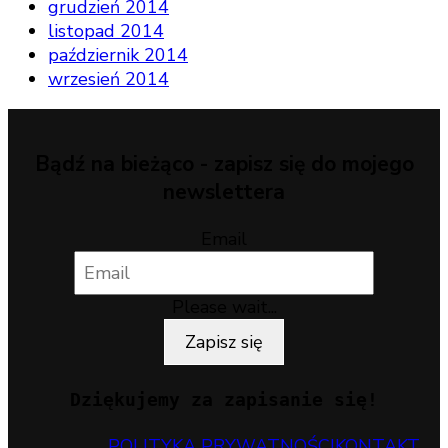
grudzień 2014
listopad 2014
październik 2014
wrzesień 2014
Bądź na bieżąco - zapisz się do mojego
newslettera
Email
Please wait...
Zapisz się
Dziękujemy za zapisanie się!
POLITYKA PRYWATNOŚCI
KONTAKT