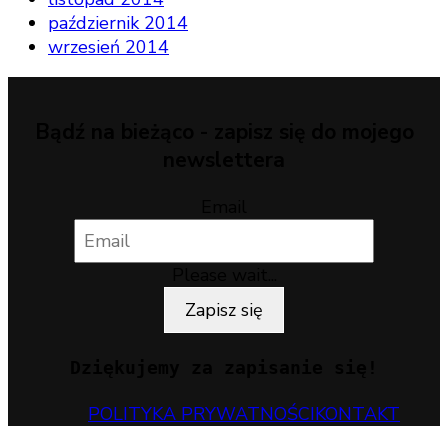
październik 2014
wrzesień 2014
Bądź na bieżąco - zapisz się do mojego
newslettera
Email
Please wait...
Zapisz się
Dziękujemy za zapisanie się!
POLITYKA PRYWATNOŚCI
KONTAKT