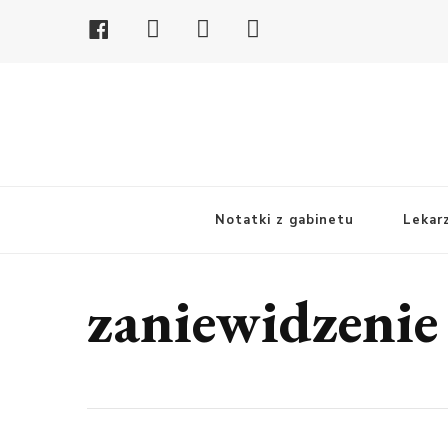
Facebook
Youtube
Linkedin
Instagram
Notatki z gabinetu
Lekar
zaniewidzenie