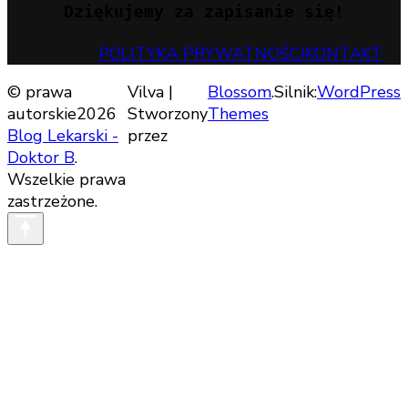
Dziękujemy za zapisanie się!
POLITYKA PRYWATNOŚCI
KONTAKT
© prawa
Vilva |
Blossom
.Silnik:
WordPress
autorskie2026
Stworzony
Themes
Blog Lekarski -
przez
Doktor B
.
Wszelkie prawa
zastrzeżone.