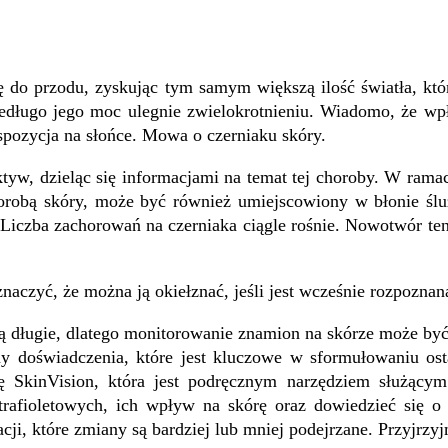
ę do przodu, zyskując tym samym większą ilość światła, któ
e niedługo jego moc ulegnie zwielokrotnieniu. Wiadomo, że w
spozycja na słońce. Mowa o czerniaku skóry.
ktyw, dzieląc się informacjami na temat tej choroby. W rama
obą skóry, może być również umiejscowiony w błonie śluzo
Liczba zachorowań na czerniaka ciągle rośnie. Nowotwór ten 
naczyć, że można ją okiełznać, jeśli jest wcześnie rozpoznan
ą długie, dlatego monitorowanie znamion na skórze może by
 doświadczenia, które jest kluczowe w sformułowaniu os
cję SkinVision, która jest podręcznym narzędziem służąc
rafioletowych, ich wpływ na skórę oraz dowiedzieć się o 
i, które zmiany są bardziej lub mniej podejrzane. Przyjrzyjmy