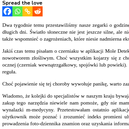
Spread the love
Dwa tygodnie temu
przestawiliśmy nasze zegarki o godzin
długich dni. Światło słoneczne nie jest jeszcze silne, al
także wspomnieć o zagrożeniach, które niesie nadmierna ek
Jakiś czas temu pisałam o czerniaku w aplikacji Mole Dete
nowotworem złośliwym. Choć wszystkim kojarzy się z chor
ocznej
(czerniak wewnątrzgałkowy, spojówki lub powieki).
reguła.
Choć pojawienie się tej choroby wywołuje panikę, warto zaz
Wiadomo, że kolejki do specjalistów w naszym kraju bywaj
zakup tego narzędzia niewiele nam pomoże, gdy nie mamy
wynalazki
m-medycyny. Przetestowałam
ostatnio aplika
użytkownik może poznać i zrozumieć indeks promieni ult
prowadzenia foto-dziennika znamion oraz uzyskania informacj