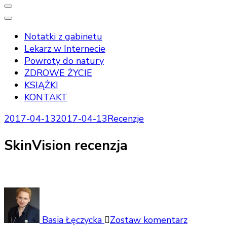
Notatki z gabinetu
Lekarz w Internecie
Powroty do natury
ZDROWE ŻYCIE
KSIĄŻKI
KONTAKT
2017-04-13
2017-04-13
Recenzje
SkinVision recenzja
do
SkinVisio
recenzja
Basia Łęczycka
Zostaw komentarz