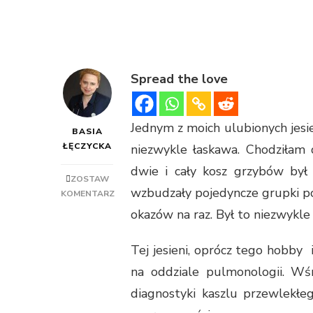
Spread the love
Jednym z moich ulubionych jesien
BASIA
ŁĘCZYCKA
niezwykle łaskawa. Chodziłam 
dwie i cały kosz grzybów by
ZOSTAW
wzbudzały pojedyncze grupki p
KOMENTARZ
okazów na raz. Był to niezwykle 
Tej jesieni, oprócz tego hobby 
na oddziale pulmonologii. Wśr
diagnostyki kaszlu przewlekłe