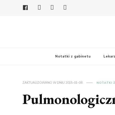
Facebook
Youtube
Linkedin
Instagram
Notatki z gabinetu
Lekar
ZAKTUALIZOWANO W DNIU
2015-01-08
NOTATKI 
Pulmonologicz