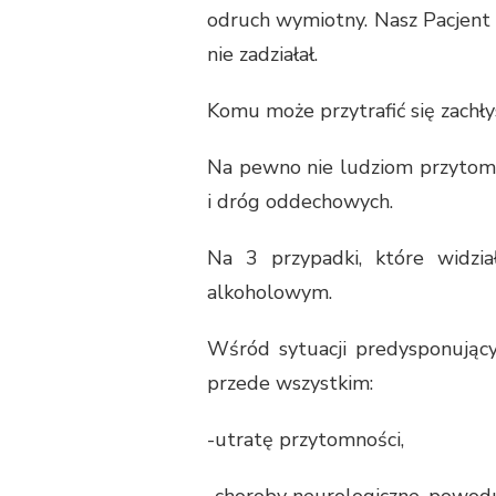
odruch wymiotny. Nasz Pacjent
nie zadziałał.
Komu może przytrafić się zachł
Na pewno nie ludziom przyto
i dróg oddechowych.
Na 3 przypadki, które widzi
alkoholowym.
Wśród sytuacji predysponujący
przede wszystkim:
-utratę przytomności,
-choroby neurologiczne, powo