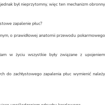
 jednak był nieprzytomny, więc ten mechanizm obronny
ystowe zapalenie płuc?
mnym, o prawidłowej anatomii przewodu pokarmowego
ałam w życiu wszystkie były związane z upojeniem
ch do zachłystowego zapalenia płuc wymienić należy
dujące upośledzeniem odruchu kaszlowego