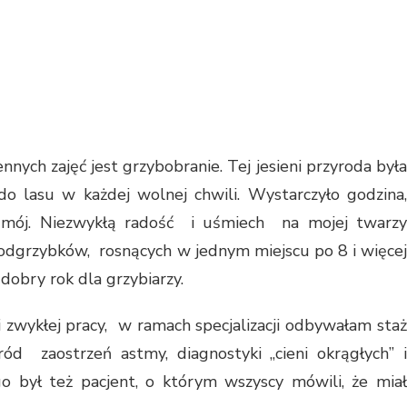
nych zajęć jest grzybobranie. Tej jesieni przyroda była
do lasu w każdej wolnej chwili. Wystarczyło godzina,
ł mój. Niezwykłą radość i uśmiech na mojej twarzy
odgrzybków, rosnących w jednym miejscu po 8 i więcej
dobry rok dla grzybiarzy.
i zwykłej pracy, w ramach specjalizacji odbywałam staż
ód zaostrzeń astmy, diagnostyki „cieni okrągłych” i
go był też pacjent, o którym wszyscy mówili, że miał