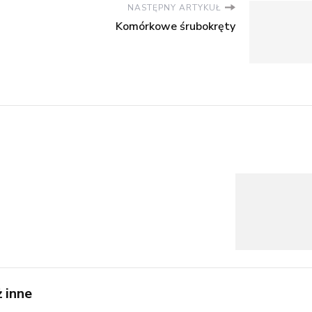
NASTĘPNY ARTYKUŁ
Komórkowe śrubokręty
 inne