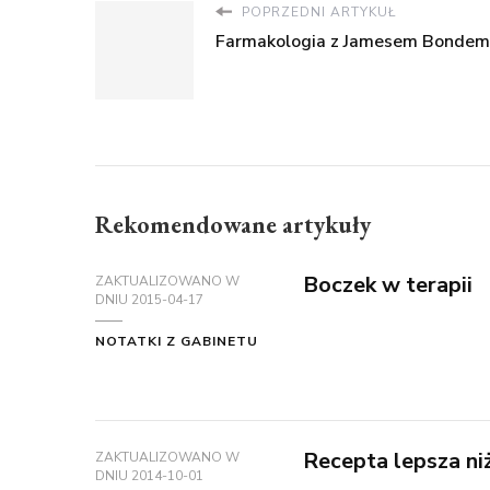
POPRZEDNI ARTYKUŁ
Farmakologia z Jamesem Bondem
Rekomendowane artykuły
Boczek w terapii
ZAKTUALIZOWANO W
DNIU
2015-04-17
NOTATKI Z GABINETU
Recepta lepsza niż
ZAKTUALIZOWANO W
DNIU
2014-10-01