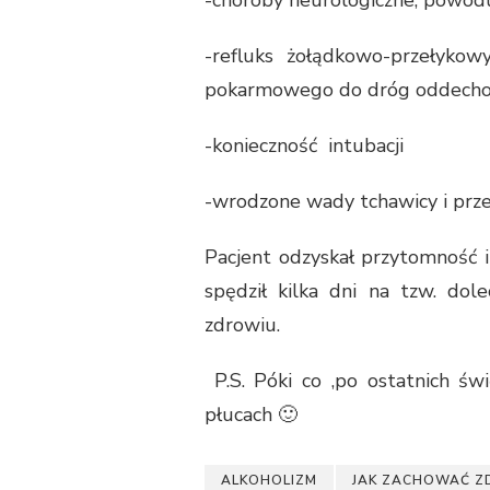
-refluks żołądkowo-przełyko
pokarmowego do dróg oddech
-konieczność intubacji
-wrodzone wady tchawicy i prz
Pacjent odzyskał przytomność i
spędził kilka dni na tzw. d
zdrowiu.
P.S. Póki co ,po ostatnich świ
płucach 🙂
ALKOHOLIZM
JAK ZACHOWAĆ Z